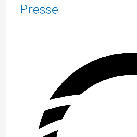
Presse
ART
Deco
–
Janvier
2020