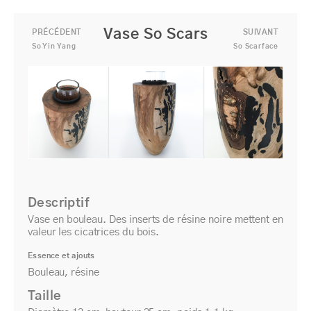
Précédent
Suiv
Vase So Scars
PRÉCÉDENT
SUIVANT
So Yin Yang
So Scarface
Descriptif
Vase en bouleau. Des inserts de résine noire mettent en
valeur les cicatrices du bois.
Essence et ajouts
Bouleau, résine
Taille