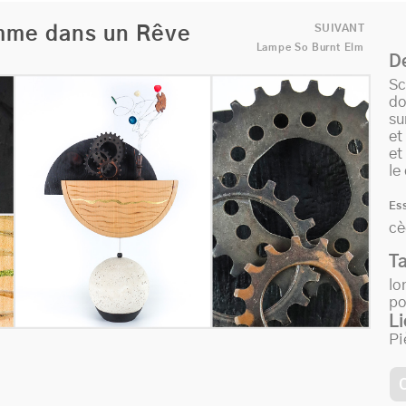
Suiv
SUIVANT
mme dans un Rêve
Lampe So Burnt Elm
De
Sc
do
su
et
et
le
Es
cè
Ta
lo
po
Li
Pi